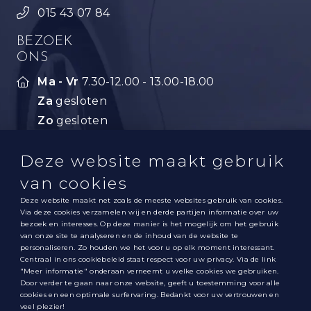
015 43 07 84
BEZOEK
ONS
Ma - Vr
7.30-12.00 - 13.00-18.00
Za
gesloten
Zo
gesloten
PRIVACYVERKLARING
Deze website maakt gebruik
COOKIEVERKLARING
van cookies
SOCIALE
Deze website maakt net zoals de meeste websites gebruik van cookies.
MEDIA
Via deze cookies verzamelen wij en derde partijen informatie over uw
bezoek en interesses. Op deze manier is het mogelijk om het gebruik
van onze site te analyseren en de inhoud van de website te
personaliseren. Zo houden we het voor u op elk moment interessant.
Centraal in ons cookiebeleid staat respect voor uw privacy. Via de link
"Meer informatie" onderaan verneemt u welke cookies we gebruiken.
©
2026
Carrosserie Gilray
I
Alle rechten voorbehouden
I
Door verder te gaan naar onze website, geeft u toestemming voor alle
cookies en een optimale surfervaring. Bedankt voor uw vertrouwen en
Privacybeleid
I
Sitemap
I
Site Pluss
veel plezier!