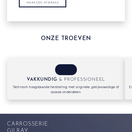
MAAK EEN AFSPRAAK
ONZE TROEVEN
VAKKUNDIG
& PROFESSIONEEL
Technisch hoogstaande herstelling met originele, gelijkwaardige of
E
occasie onderdelen.
CARROSSERIE
GILRAY